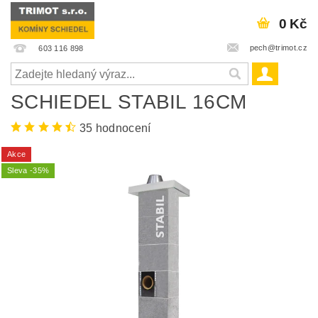
0 Kč
pech@trimot.cz
603 116 898
SCHIEDEL STABIL 16CM
35 hodnocení
Akce
Sleva -35%