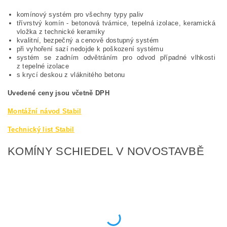
komínový systém pro všechny typy paliv
třívrstvý komín - betonová tvárnice, tepelná izolace, keramická
vložka z technické keramiky
kvalitní, bezpečný a cenově dostupný systém
při vyhoření sazí nedojde k poškození systému
systém se zadním odvětráním pro odvod případné vlhkosti
z tepelné izolace
s krycí deskou z vláknitého betonu
Uvedené ceny jsou včetně DPH
Montážní návod Stabil
Technický list Stabil
KOMÍNY SCHIEDEL V NOVOSTAVBĚ