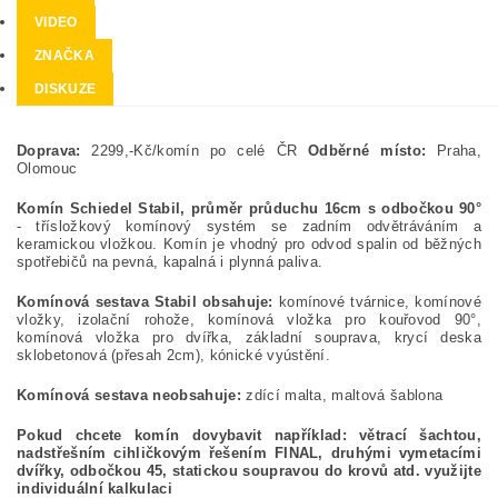
VIDEO
ZNAČKA
DISKUZE
Doprava:
2299,-Kč/komín po celé ČR
Odběrné místo:
Praha,
Olomouc
Komín Schiedel Stabil, průměr průduchu 16cm s odbočkou 90°
- třísložkový komínový systém se zadním odvětráváním a
keramickou vložkou. Komín je vhodný pro odvod spalin od běžných
spotřebičů na pevná, kapalná i plynná paliva.
Komínová sestava Stabil obsahuje:
komínové tvárnice, komínové
vložky, izolační rohože, komínová vložka pro kouřovod 90°,
komínová vložka pro dvířka, základní souprava, krycí deska
sklobetonová (přesah 2cm), kónické vyústění.
Komínová sestava neobsahuje:
zdící malta, maltová šablona
Pokud chcete komín dovybavit například: větrací šachtou,
nadstřešním cihličkovým řešením FINAL, druhými vymetacími
dvířky, odbočkou 45, statickou soupravou do krovů atd. využijte
individuální kalkulaci