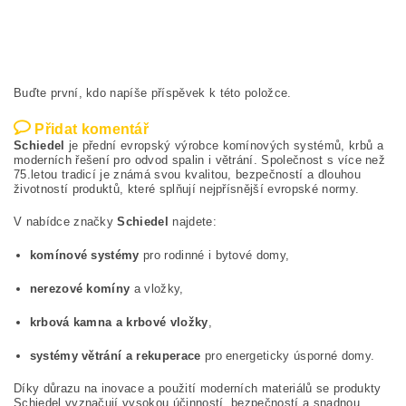
Buďte první, kdo napíše příspěvek k této položce.
Přidat komentář
Schiedel
je přední evropský výrobce komínových systémů, krbů a
moderních řešení pro odvod spalin i větrání. Společnost s více než
75.letou tradicí je známá svou kvalitou, bezpečností a dlouhou
životností produktů, které splňují nejpřísnější evropské normy.
V nabídce značky
Schiedel
najdete:
komínové systémy
pro rodinné i bytové domy,
nerezové komíny
a vložky,
krbová kamna a krbové vložky
,
systémy větrání a rekuperace
pro energeticky úsporné domy.
Díky důrazu na inovace a použití moderních materiálů se produkty
Schiedel vyznačují vysokou účinností, bezpečností a snadnou