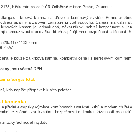
:
2178,-Kč/komín po celé ČR
Odběrné místo:
Praha, Olomouc
 Sargas
- krbová kamna na dřevo a komínový systém Permeter Smooth
odvádí spaliny a zároveň zajišťuje přívod vzduchu. Sargas má další al
e krbových kamen je jednoduchá, zákazníkovi nabízí bezpečnost a jis
Mají samouzaviratelná dvířka, která zajištějí max.bezpečnost a těsnost. S
r 526x417x1133,7mm
 6,2 kW
cena je pouze za krbová kamna, kompletní cena i s nerezovým komínem P
ceny jsou včetně DPH
amna Sargas leták
ní, kdo napíše příspěvek k této položce.
at komentář
je přední evropský výrobce komínových systémů, krbů a moderních řešení
tradicí je známá svou kvalitou, bezpečností a dlouhou životností produktů,
e značky
Schiedel
najdete: