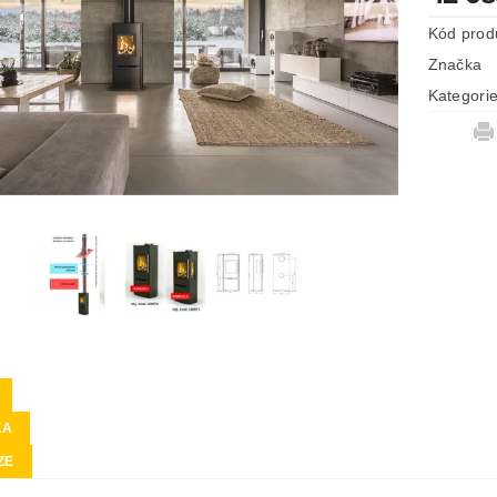
Kód prod
Značka
Kategori
KA
ZE