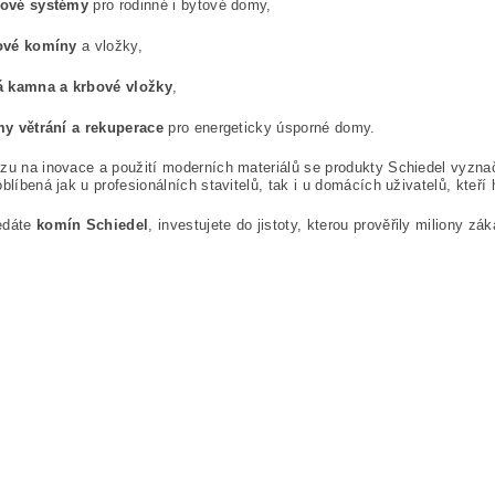
ové systémy
pro rodinné i bytové domy,
ové komíny
a vložky,
á kamna a krbové vložky
,
y větrání a rekuperace
pro energeticky úsporné domy.
zu na inovace a použití moderních materiálů se produkty Schiedel vyzna
oblíbená jak u profesionálních stavitelů, tak i u domácích uživatelů, kteří
edáte
komín Schiedel
, investujete do jistoty, kterou prověřily miliony z