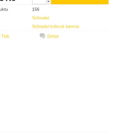
uktu
156
Schiedel
e
Schiedel krbová kamna
Tisk
Dotaz