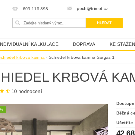
pech@trimot.cz
603 116 898
INDIVIDUÁLNÍ KALKULACE
DOPRAVA
KE STAŽEN
Schiedel krbová kamna
Schiedel krbová kamna Sargas 1
HIEDEL KRBOVÁ KA
10 hodnocení
Dostupn
0%
Běžná c
Ušetříte
42 6