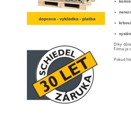
komín
nerez
krbov
systém
Díky důra
Firma je 
Pokud hl