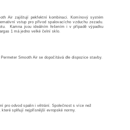
 Air zajištují pekfektní kombinaci. Komínový systém
ternativní vstup pro přívod spalovacícho vzduchu zezadu.
totu. Kamna jsou ideálním řešením i v případě výpadku
argas 1 má jedno velké čelní sklo.
ermeter Smooth Air se dopočítává dle dispozice stavby.
 pro odvod spalin i větrání. Společnost s více než
 které splňují nejpřísnější evropské normy.