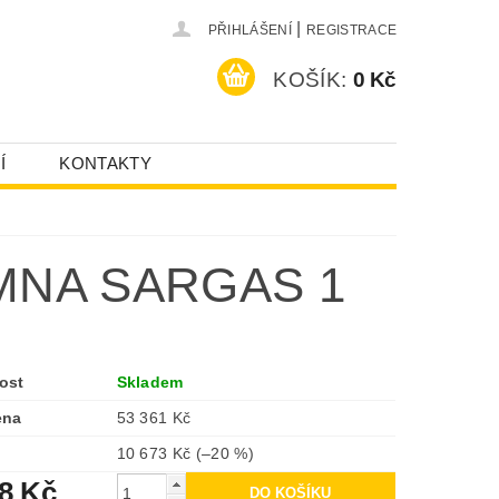
|
PŘIHLÁŠENÍ
REGISTRACE
KOŠÍK:
0 Kč
Í
KONTAKTY
MNA SARGAS 1
ost
Skladem
ena
53 361 Kč
10 673 Kč
(–20 %)
88 Kč