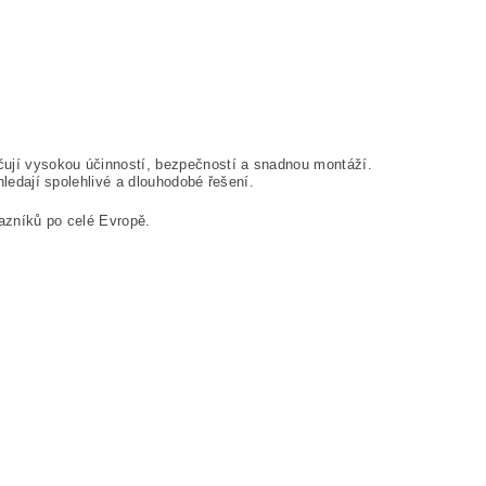
čují vysokou účinností, bezpečností a snadnou montáží.
 hledají spolehlivé a dlouhodobé řešení.
ákazníků po celé Evropě.