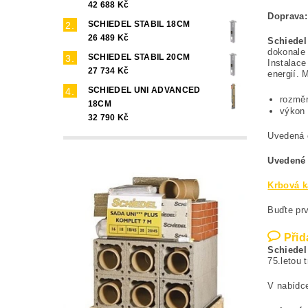
42 688 Kč
Doprava
SCHIEDEL STABIL 18CM
26 489 Kč
Schiedel
dokonale 
SCHIEDEL STABIL 20CM
Instalac
27 734 Kč
energií. 
SCHIEDEL UNI ADVANCED
rozmě
18CM
výkon
32 790 Kč
Uvedená 
Uvedené 
Krbová k
Buďte prv
Přid
Schiedel
75.letou 
V nabídc