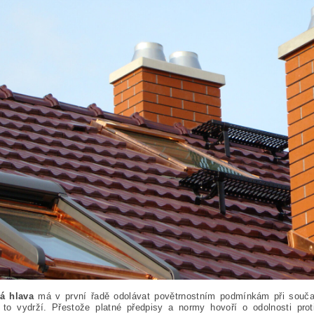
á hlava
má v první řadě odolávat povětrnostním podmínkám při souča
y to vydrží. Přestože platné předpisy a normy hovoří o odolnosti pro