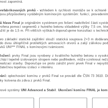
most zapomíná.
prefabrikovaných prvků - v
zhledem k rychlosti montáže se k ochraně 
y jsou přizpůsobeny vyráběným komínovým systémům: funkcí, provedením
 hlava Final
je originálním systémem pro řešení nadstřešní části sys
tvořena pomocí segmentů z hutného betonu skladebné výšky 7,5 cm, kter
žití je do 1,5 m. Při větších výškách doporučujeme konzultaci s techni
pro základní statické zajištění slouží statická souprava 2×3 m dodáva
o dvou úhlopříčně protilehlých armovacích otvorů a zalijí zálivkou po
rvků UNI*** FINAL s komínovými tvárnicemi.
ložení:
prvky Final jsou vyrobeny z kvalitního hutného betonu o vysok
chází tepelně izolovaným stropem nebo podhledem, může vzniknout nežádo
realizaci stavby. Doporučuje se proto založit první prvek Final v nejv
datečnou tepelnou izolaci v interiéru.
vání:
oplechování komínu z prvků Final se provádí dle ČSN 73 3610. Dila
y kotvena do zdiva z prvků Final.
nové systémy
UNI A
dvan
ced a
Stab
il
.
Ukončení komínu
FINAL je kom