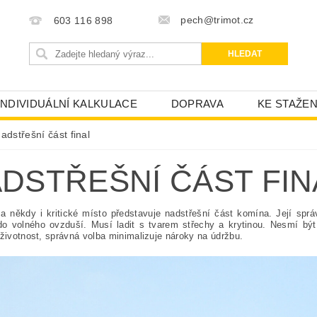
pech@trimot.cz
603 116 898
INDIVIDUÁLNÍ KALKULACE
DOPRAVA
KE STAŽEN
adstřešní část final
DSTŘEŠNÍ ČÁST FIN
 a někdy i kritické místo představuje nadstřešní část komína. Její správ
do volného ovzduší. Musí ladit s tvarem střechy a krytinou. Nesmí být
 životnost, správná volba minimalizuje nároky na údržbu.