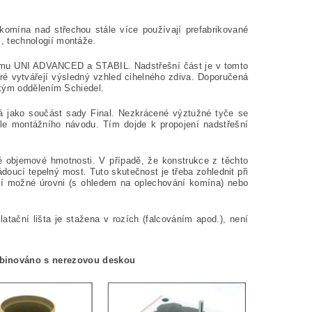
komína nad střechou stále více používají prefabrikované
, technologií montáže.
tému UNI ADVANCED a STABIL. Nadstřešní část je v tomto
é vytvářejí výsledný vzhled cihelného zdiva. Doporučená
ckým oddělením Schiedel.
ná jako součást sady Final. Nezkrácené výztužné tyče se
dle montážního návodu. Tím dojde k propojení nadstřešní
é objemové hmotnosti. V případě, že konstrukce z těchto
ucí tepelný most. Tuto skutečnost je třeba zohlednit při
yšší možné úrovni (s ohledem na oplechování komína) nebo
tační lišta je stažena v rozích (falcováním apod.), není
binováno s nerezovou deskou