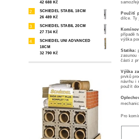
samozřej
42 688 Kč
SCHIEDEL STABIL 18CM
Použití 
26 489 Kč
dílce. T
SCHIEDEL STABIL 20CM
Komínová
27 734 Kč
případě 
výška pou
SCHIEDEL UNI ADVANCED
18CM
Statika:
32 790 Kč
zasunou d
části z p
Výška za
prvků pro
návrhu i 
použít do
Oplecho
mechanick
Pro komí