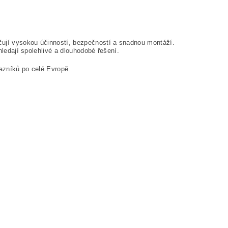
čují vysokou účinností, bezpečností a snadnou montáží.
 hledají spolehlivé a dlouhodobé řešení.
ákazníků po celé Evropě.