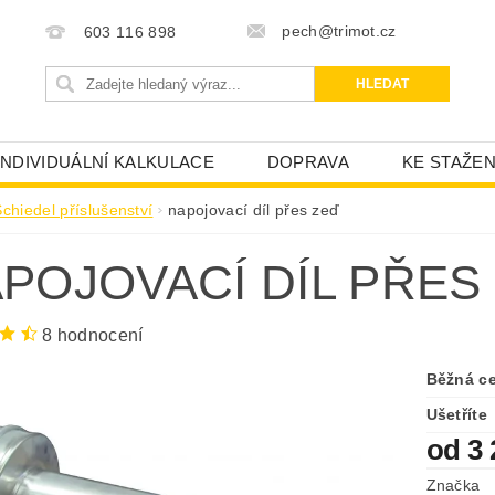
pech@trimot.cz
603 116 898
INDIVIDUÁLNÍ KALKULACE
DOPRAVA
KE STAŽEN
chiedel příslušenství
napojovací díl přes zeď
POJOVACÍ DÍL PŘES
8 hodnocení
Běžná c
Ušetříte
od 3 
Značka