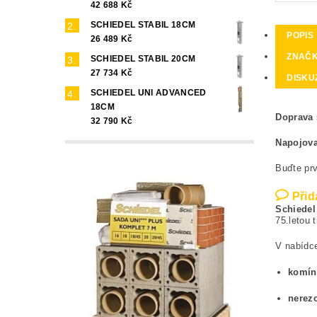
42 688 Kč
SCHIEDEL STABIL 18CM
POPIS
26 489 Kč
ZNAČ
SCHIEDEL STABIL 20CM
27 734 Kč
DISKU
SCHIEDEL UNI ADVANCED
18CM
Doprava
32 790 Kč
Napojova
Buďte prv
Přid
Schiedel
75.letou 
V nabídc
komín
nerez