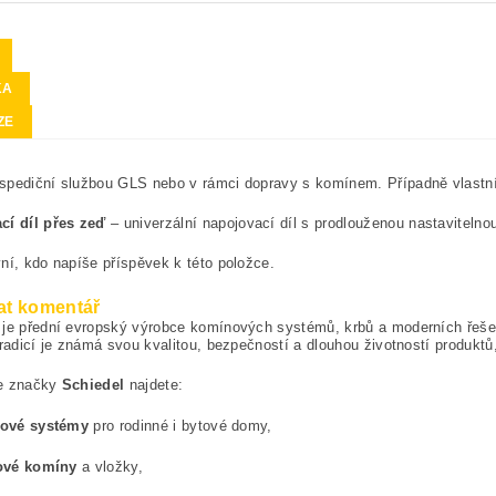
KA
ZE
spediční službou GLS nebo v rámci dopravy s komínem. Případně vlastn
cí díl přes zeď
– univerzální napojovací díl s prodlouženou nastavitelno
ní, kdo napíše příspěvek k této položce.
at komentář
je přední evropský výrobce komínových systémů, krbů a moderních řešení
tradicí je známá svou kvalitou, bezpečností a dlouhou životností produktů,
e značky
Schiedel
najdete:
ové systémy
pro rodinné i bytové domy,
ové komíny
a vložky,