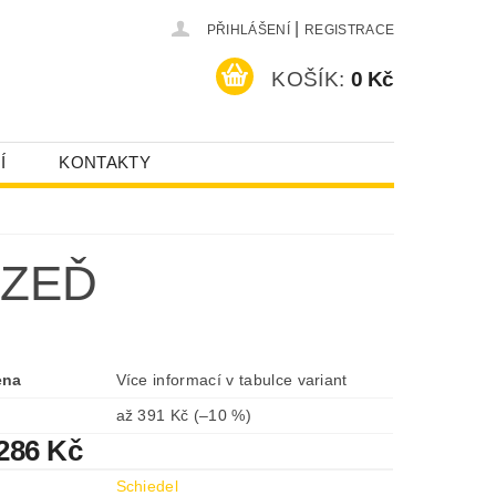
|
PŘIHLÁŠENÍ
REGISTRACE
KOŠÍK:
0 Kč
Í
KONTAKTY
 ZEĎ
ena
Více informací v tabulce variant
až
391 Kč
(–10 %)
286 Kč
Schiedel