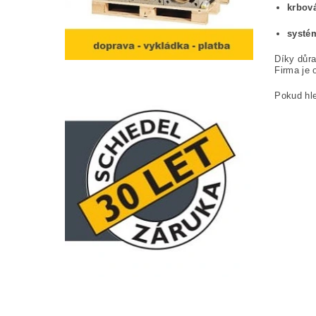
krbov
systém
Díky důra
Firma je 
Pokud hl