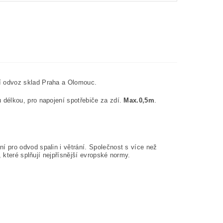
í odvoz sklad Praha a Olomouc.
u délkou, pro napojení spotřebiče za zdí.
Max.0,5m
.
 pro odvod spalin i větrání. Společnost s více než
 které splňují nejpřísnější evropské normy.