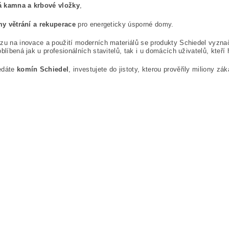
á kamna a krbové vložky
,
y větrání a rekuperace
pro energeticky úsporné domy.
zu na inovace a použití moderních materiálů se produkty Schiedel vyzna
oblíbená jak u profesionálních stavitelů, tak i u domácích uživatelů, kteří
edáte
komín Schiedel
, investujete do jistoty, kterou prověřily miliony z